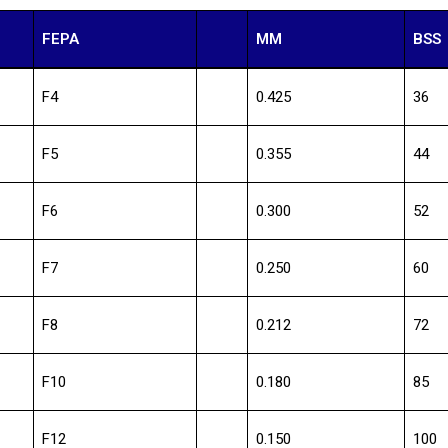
FEPA
MM
BSS
F4
0.425
36
F5
0.355
44
F6
0.300
52
F7
0.250
60
F8
0.212
72
F10
0.180
85
F12
0.150
100